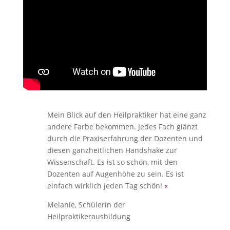
Mein Blick auf den Heilpraktiker hat eine ganz
andere Farbe bekommen. Jedes Fach glänzt
durch die Praxiserfahrung der Dozenten und
diesen ganzheitlichen Handshake zur
Wissenschaft. Es ist so schön, mit den
Dozenten auf Augenhöhe zu sein. Es ist
einfach wirklich jeden Tag schön!
«
Melanie, Schülerin der
Heilpraktikerausbildung