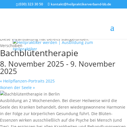
(030) 323 30 50
kontakt@heilpraktikerverband-bb.de
« Alle Veranstaltungen
Diese Veranstaltung hat bereits stattgefunden.
Verschoben
Bachblütentherapie
8. November 2025
-
9. November
2025
«
Heilpflanzen-Portraits 2025
Ikonen der Seele
»
Ausbildung an 2 Wochenenden. Bei dieser Heilweise wird die
Seele des Kranken behandelt, deren wiedergewonnene Harmonie
in der Folge zur körperlichen Gesundung führt. Die Blüten-
Essenzen wirken ausschließlich auf die Psyche bei Mensch (und
Tier). Sie ergänzen bei allen Krankheiten und Behandlungsweisen